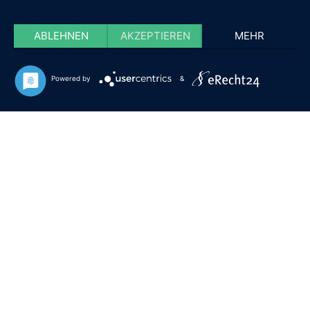
ABLEHNEN
AKZEPTIEREN
MEHR
Powered by
&