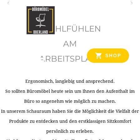
O
b
WOHLFÜHLEN
e
r
AM
l
SHOP
ARBEITSPLATZ
a
n
d
Ergonomisch, langlebig und ansprechend.
Ihr Spezialist für Büroausstattung im Tiroler Oberland
So sollten Büromöbel heute sein um Ihnen den Aufenthalt im
Büro so angenehm wie möglich zu machen.
In unserem Schauraum haben Sie die Möglichkeit die Vielfalt der
Produkte zu entdecken und den erstklassigen Sitzkomfort
persönlich zu erleben.