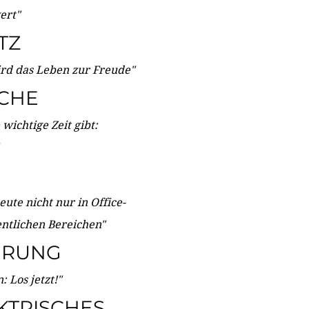
wert"
TZ
ird das Leben zur Freude"
ICHE
wichtige Zeit gibt:
ute nicht nur in Office-
entlichen Bereichen"
ERUNG
 Los jetzt!"
KTRISCHES