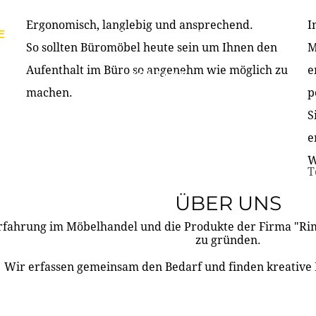
Ergonomisch, langlebig und ansprechend.
I
E
PRODUKTE
ÜBER UNS
PARTNER & REFERE
So sollten Büromöbel heute sein um Ihnen den
M
Aufenthalt im Büro so angenehm wie möglich zu
e
KONTAKT
machen.
p
S
e
W
T
ÜBER UNS
rfahrung im Möbelhandel und die Produkte der Firma "R
zu gründen.
Wir erfassen gemeinsam den Bedarf und finden kreative 