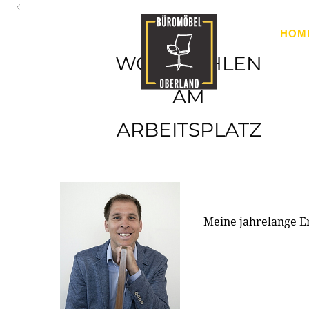
Oberland
HOM
Ihr Spezialist für Büroausstattung im Tiroler Oberland
WOHLFÜHLEN
AM
ARBEITSPLATZ
Meine jahrelange E