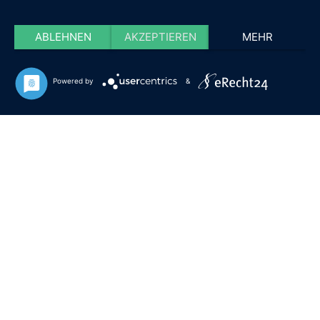
ABLEHNEN
AKZEPTIEREN
MEHR
Powered by
&