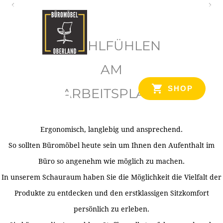
O
b
WOHLFÜHLEN
e
r
AM
l
SHOP
ARBEITSPLATZ
a
n
d
Ergonomisch, langlebig und ansprechend.
Ihr Spezialist für Büroausstattung im Tiroler Oberland
So sollten Büromöbel heute sein um Ihnen den Aufenthalt im
Büro so angenehm wie möglich zu machen.
In unserem Schauraum haben Sie die Möglichkeit die Vielfalt der
Produkte zu entdecken und den erstklassigen Sitzkomfort
persönlich zu erleben.