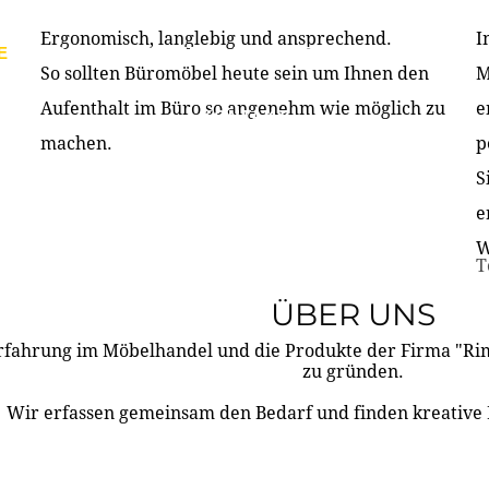
Ergonomisch, langlebig und ansprechend.
I
E
PRODUKTE
ÜBER UNS
PARTNER & REFERE
So sollten Büromöbel heute sein um Ihnen den
M
Aufenthalt im Büro so angenehm wie möglich zu
e
KONTAKT
machen.
p
S
e
W
T
ÜBER UNS
rfahrung im Möbelhandel und die Produkte der Firma "R
zu gründen.
Wir erfassen gemeinsam den Bedarf und finden kreative 