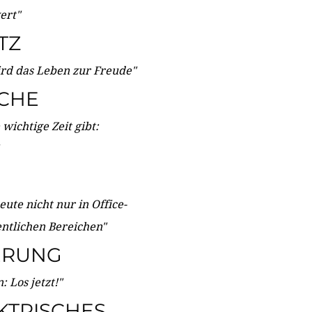
wert"
TZ
ird das Leben zur Freude"
ICHE
wichtige Zeit gibt:
ute nicht nur in Office-
entlichen Bereichen"
ERUNG
 Los jetzt!"
KTRISCHES