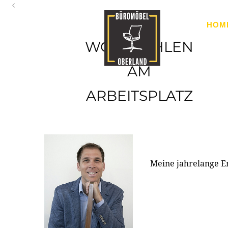
Oberland
HOM
Ihr Spezialist für Büroausstattung im Tiroler Oberland
WOHLFÜHLEN
AM
ARBEITSPLATZ
Meine jahrelange E