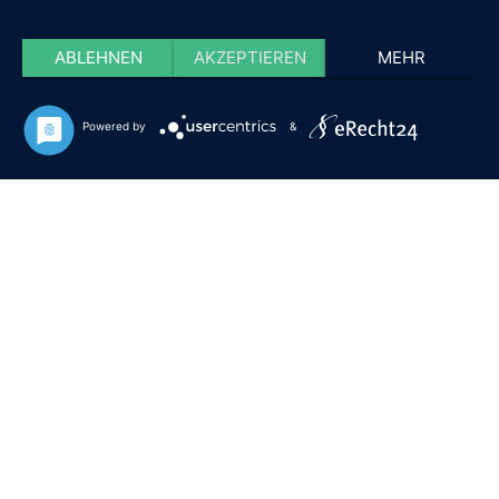
ABLEHNEN
AKZEPTIEREN
MEHR
Powered by
&