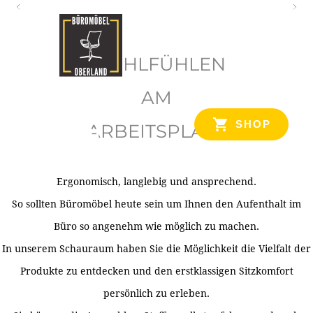
O
b
WOHLFÜHLEN
e
r
AM
l
SHOP
ARBEITSPLATZ
a
n
d
Ergonomisch, langlebig und ansprechend.
Ihr Spezialist für Büroausstattung im Tiroler Oberland
So sollten Büromöbel heute sein um Ihnen den Aufenthalt im
Büro so angenehm wie möglich zu machen.
In unserem Schauraum haben Sie die Möglichkeit die Vielfalt der
Produkte zu entdecken und den erstklassigen Sitzkomfort
persönlich zu erleben.