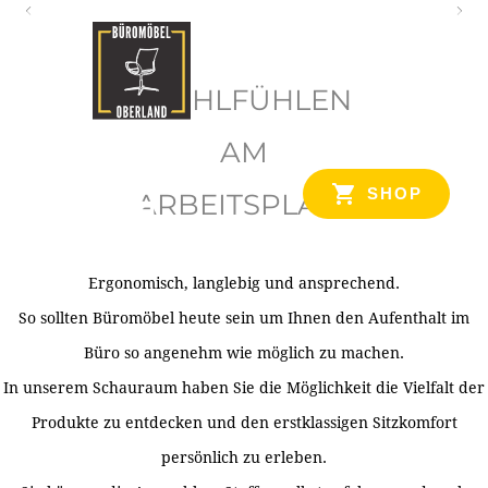
O
b
WOHLFÜHLEN
e
r
AM
l
SHOP
ARBEITSPLATZ
a
n
d
Ergonomisch, langlebig und ansprechend.
Ihr Spezialist für Büroausstattung im Tiroler Oberland
So sollten Büromöbel heute sein um Ihnen den Aufenthalt im
Büro so angenehm wie möglich zu machen.
In unserem Schauraum haben Sie die Möglichkeit die Vielfalt der
Produkte zu entdecken und den erstklassigen Sitzkomfort
persönlich zu erleben.