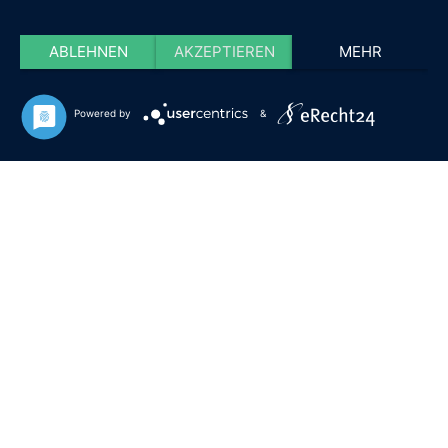
ABLEHNEN
AKZEPTIEREN
MEHR
Powered by
&