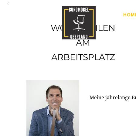
Oberland
HOM
Ihr Spezialist für Büroausstattung im Tiroler Oberland
WOHLFÜHLEN
AM
ARBEITSPLATZ
Meine jahrelange E