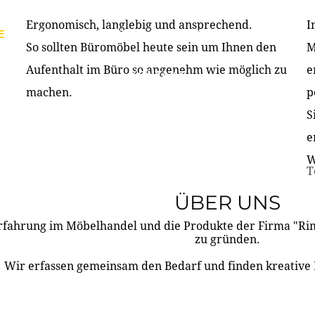
Ergonomisch, langlebig und ansprechend.
I
E
PRODUKTE
ÜBER UNS
PARTNER & REFERE
So sollten Büromöbel heute sein um Ihnen den
M
Aufenthalt im Büro so angenehm wie möglich zu
e
KONTAKT
machen.
p
S
e
W
T
ÜBER UNS
rfahrung im Möbelhandel und die Produkte der Firma "R
zu gründen.
Wir erfassen gemeinsam den Bedarf und finden kreative 