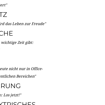
wert"
TZ
ird das Leben zur Freude"
ICHE
wichtige Zeit gibt:
ute nicht nur in Office-
entlichen Bereichen"
ERUNG
 Los jetzt!"
KTRISCHES