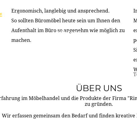
Ergonomisch, langlebig und ansprechend.
I
E
PRODUKTE
ÜBER UNS
PARTNER & REFERE
So sollten Büromöbel heute sein um Ihnen den
M
Aufenthalt im Büro so angenehm wie möglich zu
e
KONTAKT
machen.
p
S
e
W
T
ÜBER UNS
rfahrung im Möbelhandel und die Produkte der Firma "R
zu gründen.
Wir erfassen gemeinsam den Bedarf und finden kreative 