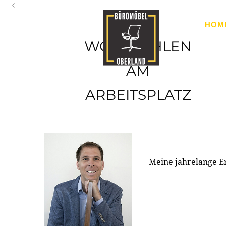
Oberland
HOM
Ihr Spezialist für Büroausstattung im Tiroler Oberland
WOHLFÜHLEN
AM
ARBEITSPLATZ
Meine jahrelange E