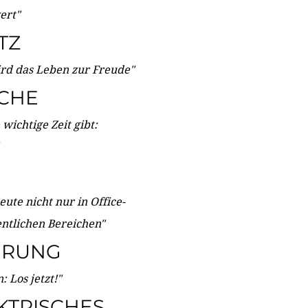
wert"
TZ
ird das Leben zur Freude"
ICHE
wichtige Zeit gibt:
ute nicht nur in Office-
entlichen Bereichen"
ERUNG
 Los jetzt!"
KTRISCHES