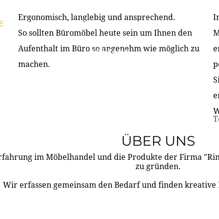
Ergonomisch, langlebig und ansprechend.
I
E
PRODUKTE
ÜBER UNS
PARTNER & REFERE
So sollten Büromöbel heute sein um Ihnen den
M
Aufenthalt im Büro so angenehm wie möglich zu
e
KONTAKT
machen.
p
S
e
W
T
ÜBER UNS
rfahrung im Möbelhandel und die Produkte der Firma "R
zu gründen.
Wir erfassen gemeinsam den Bedarf und finden kreative 