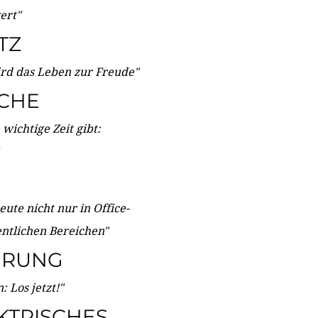
wert"
TZ
ird das Leben zur Freude"
ICHE
wichtige Zeit gibt:
ute nicht nur in Office-
entlichen Bereichen"
ERUNG
 Los jetzt!"
KTRISCHES