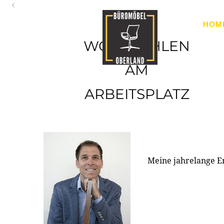
Oberland
HOM
Ihr Spezialist für Büroausstattung im Tiroler Oberland
WOHLFÜHLEN
AM
ARBEITSPLATZ
Meine jahrelange E