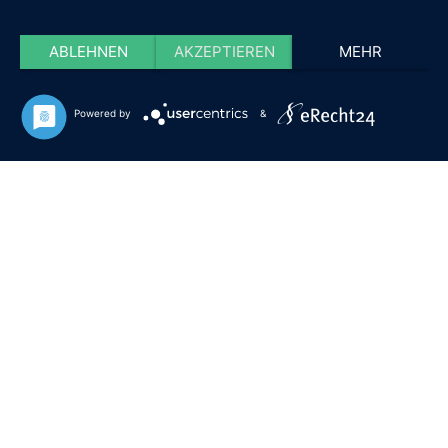
ABLEHNEN
AKZEPTIEREN
MEHR
Powered by
&