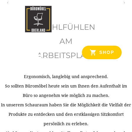
O
b
WOHLFÜHLEN
e
r
AM
l
SHOP
ARBEITSPLATZ
a
n
d
Ergonomisch, langlebig und ansprechend.
Ihr Spezialist für Büroausstattung im Tiroler Oberland
So sollten Büromöbel heute sein um Ihnen den Aufenthalt im
Büro so angenehm wie möglich zu machen.
In unserem Schauraum haben Sie die Möglichkeit die Vielfalt der
Produkte zu entdecken und den erstklassigen Sitzkomfort
persönlich zu erleben.