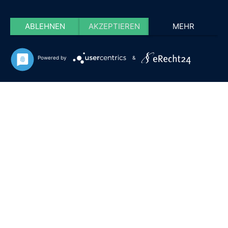
ABLEHNEN
AKZEPTIEREN
MEHR
Powered by
&