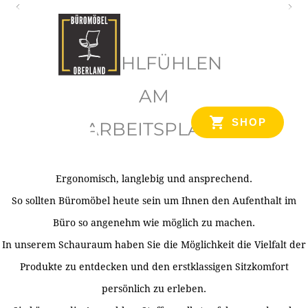
O
b
WOHLFÜHLEN
e
r
AM
l
SHOP
ARBEITSPLATZ
a
n
d
Ergonomisch, langlebig und ansprechend.
Ihr Spezialist für Büroausstattung im Tiroler Oberland
So sollten Büromöbel heute sein um Ihnen den Aufenthalt im
Büro so angenehm wie möglich zu machen.
In unserem Schauraum haben Sie die Möglichkeit die Vielfalt der
Produkte zu entdecken und den erstklassigen Sitzkomfort
persönlich zu erleben.