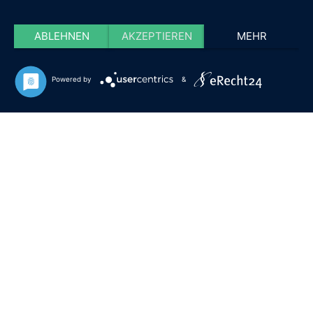
ABLEHNEN
AKZEPTIEREN
MEHR
Powered by
&