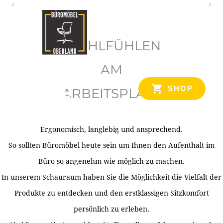
O
b
WOHLFÜHLEN
e
r
AM
l
SHOP
ARBEITSPLATZ
a
n
d
Ergonomisch, langlebig und ansprechend.
Ihr Spezialist für Büroausstattung im Tiroler Oberland
So sollten Büromöbel heute sein um Ihnen den Aufenthalt im
Büro so angenehm wie möglich zu machen.
In unserem Schauraum haben Sie die Möglichkeit die Vielfalt der
Produkte zu entdecken und den erstklassigen Sitzkomfort
persönlich zu erleben.