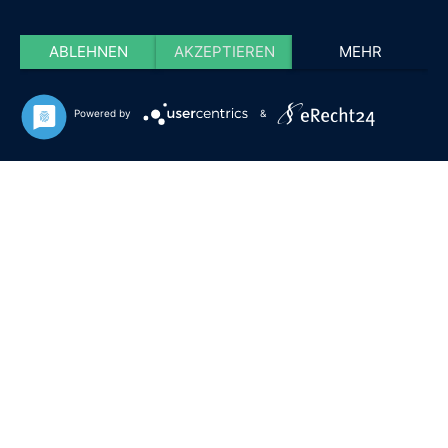
ABLEHNEN
AKZEPTIEREN
MEHR
Powered by
&