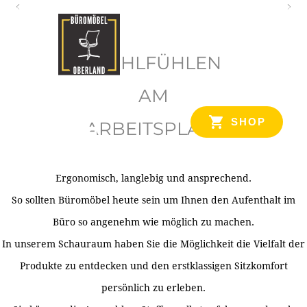
O
b
WOHLFÜHLEN
e
r
AM
l
SHOP
ARBEITSPLATZ
a
n
d
Ergonomisch, langlebig und ansprechend.
Ihr Spezialist für Büroausstattung im Tiroler Oberland
So sollten Büromöbel heute sein um Ihnen den Aufenthalt im
Büro so angenehm wie möglich zu machen.
In unserem Schauraum haben Sie die Möglichkeit die Vielfalt der
Produkte zu entdecken und den erstklassigen Sitzkomfort
persönlich zu erleben.