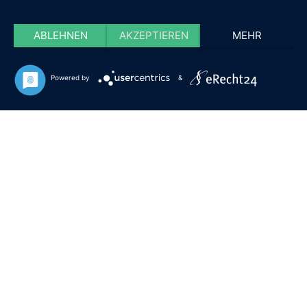
ABLEHNEN
AKZEPTIEREN
MEHR
Powered by
&