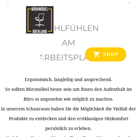
O
b
WOHLFÜHLEN
e
r
AM
l
SHOP
ARBEITSPLATZ
a
n
d
Ergonomisch, langlebig und ansprechend.
Ihr Spezialist für Büroausstattung im Tiroler Oberland
So sollten Büromöbel heute sein um Ihnen den Aufenthalt im
Büro so angenehm wie möglich zu machen.
In unserem Schauraum haben Sie die Möglichkeit die Vielfalt der
Produkte zu entdecken und den erstklassigen Sitzkomfort
persönlich zu erleben.