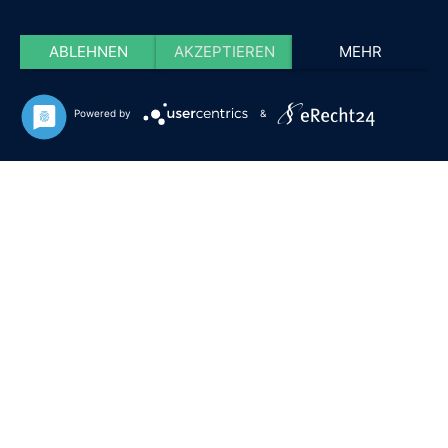
ABLEHNEN
AKZEPTIEREN
MEHR
Powered by
&