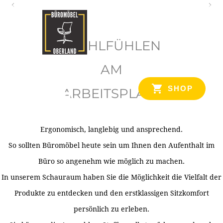
O
b
WOHLFÜHLEN
e
r
AM
l
SHOP
ARBEITSPLATZ
a
n
d
Ergonomisch, langlebig und ansprechend.
Ihr Spezialist für Büroausstattung im Tiroler Oberland
So sollten Büromöbel heute sein um Ihnen den Aufenthalt im
Büro so angenehm wie möglich zu machen.
In unserem Schauraum haben Sie die Möglichkeit die Vielfalt der
Produkte zu entdecken und den erstklassigen Sitzkomfort
persönlich zu erleben.