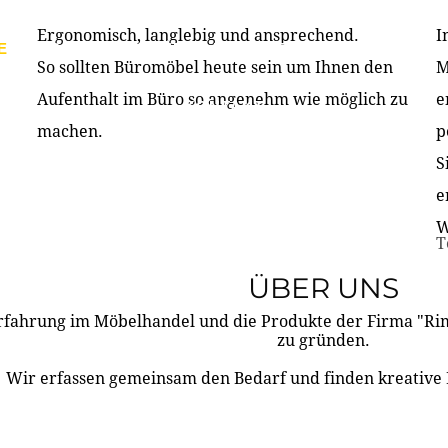
Ergonomisch, langlebig und ansprechend.
I
E
PRODUKTE
ÜBER UNS
PARTNER & REFERE
So sollten Büromöbel heute sein um Ihnen den
M
Aufenthalt im Büro so angenehm wie möglich zu
e
KONTAKT
machen.
p
S
e
W
T
ÜBER UNS
rfahrung im Möbelhandel und die Produkte der Firma "R
zu gründen.
Wir erfassen gemeinsam den Bedarf und finden kreative 