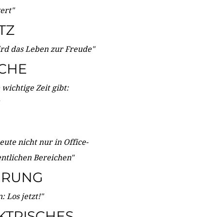
wert"
TZ
ird das Leben zur Freude"
ICHE
wichtige Zeit gibt:
ute nicht nur in Office-
entlichen Bereichen"
ERUNG
 Los jetzt!"
KTRISCHES