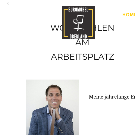
Oberland
HOM
Ihr Spezialist für Büroausstattung im Tiroler Oberland
WOHLFÜHLEN
AM
ARBEITSPLATZ
Meine jahrelange E