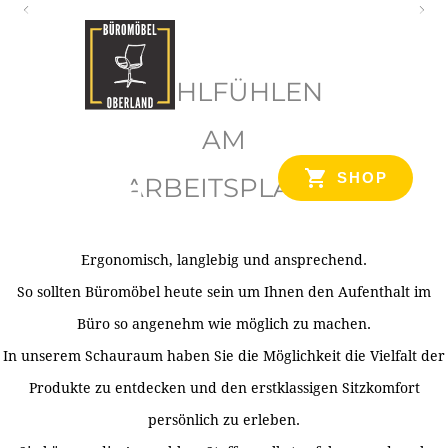
O
b
WOHLFÜHLEN
e
r
AM
l
SHOP
ARBEITSPLATZ
a
n
d
Ergonomisch, langlebig und ansprechend.
Ihr Spezialist für Büroausstattung im Tiroler Oberland
So sollten Büromöbel heute sein um Ihnen den Aufenthalt im
Büro so angenehm wie möglich zu machen.
In unserem Schauraum haben Sie die Möglichkeit die Vielfalt der
Produkte zu entdecken und den erstklassigen Sitzkomfort
persönlich zu erleben.