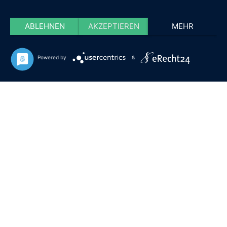
ABLEHNEN
AKZEPTIEREN
MEHR
Powered by
&