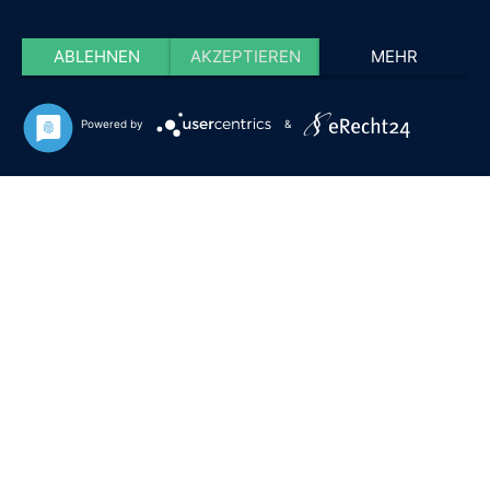
ABLEHNEN
AKZEPTIEREN
MEHR
Powered by
&