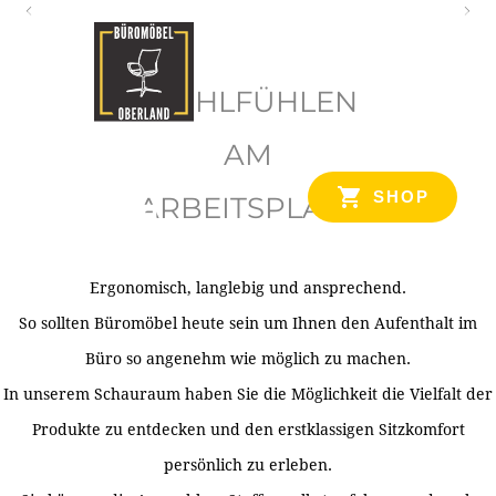
O
b
WOHLFÜHLEN
e
r
AM
l
SHOP
ARBEITSPLATZ
a
n
d
Ergonomisch, langlebig und ansprechend.
Ihr Spezialist für Büroausstattung im Tiroler Oberland
So sollten Büromöbel heute sein um Ihnen den Aufenthalt im
Büro so angenehm wie möglich zu machen.
In unserem Schauraum haben Sie die Möglichkeit die Vielfalt der
Produkte zu entdecken und den erstklassigen Sitzkomfort
persönlich zu erleben.