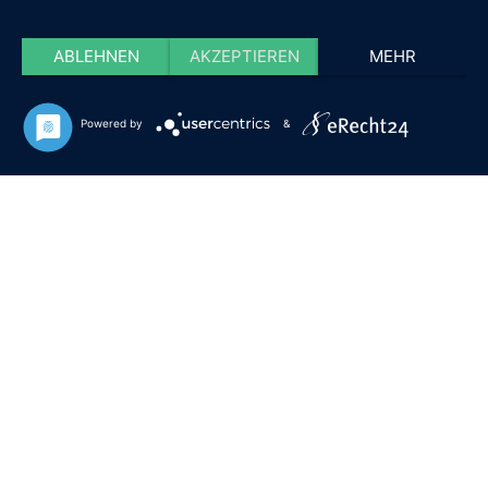
ABLEHNEN
AKZEPTIEREN
MEHR
Powered by
&