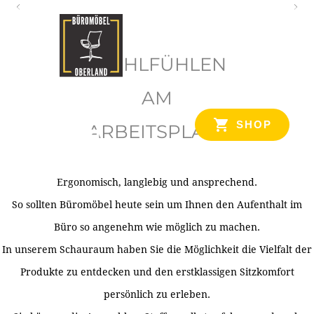
O
b
WOHLFÜHLEN
e
r
AM
l
SHOP
ARBEITSPLATZ
a
n
d
Ergonomisch, langlebig und ansprechend.
Ihr Spezialist für Büroausstattung im Tiroler Oberland
So sollten Büromöbel heute sein um Ihnen den Aufenthalt im
Büro so angenehm wie möglich zu machen.
In unserem Schauraum haben Sie die Möglichkeit die Vielfalt der
Produkte zu entdecken und den erstklassigen Sitzkomfort
persönlich zu erleben.