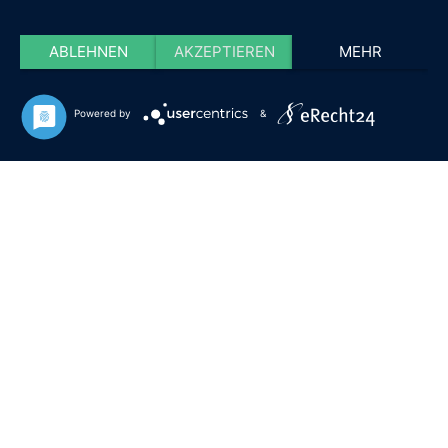
ABLEHNEN
AKZEPTIEREN
MEHR
Powered by
&