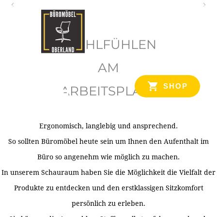
O
b
WOHLFÜHLEN
e
r
AM
l
SHOP
ARBEITSPLATZ
a
n
d
Ergonomisch, langlebig und ansprechend.
Ihr Spezialist für Büroausstattung im Tiroler Oberland
So sollten Büromöbel heute sein um Ihnen den Aufenthalt im
Büro so angenehm wie möglich zu machen.
In unserem Schauraum haben Sie die Möglichkeit die Vielfalt der
Produkte zu entdecken und den erstklassigen Sitzkomfort
persönlich zu erleben.