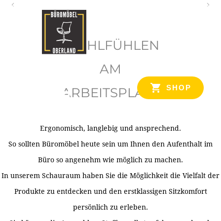
O
b
WOHLFÜHLEN
e
r
AM
l
SHOP
ARBEITSPLATZ
a
n
d
Ergonomisch, langlebig und ansprechend.
Ihr Spezialist für Büroausstattung im Tiroler Oberland
So sollten Büromöbel heute sein um Ihnen den Aufenthalt im
Büro so angenehm wie möglich zu machen.
In unserem Schauraum haben Sie die Möglichkeit die Vielfalt der
Produkte zu entdecken und den erstklassigen Sitzkomfort
persönlich zu erleben.