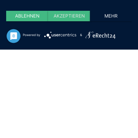
ABLEHNEN
AKZEPTIEREN
MEHR
Powered by
&