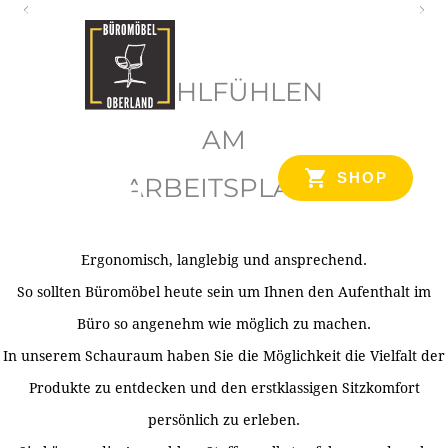
O
b
WOHLFÜHLEN
e
r
AM
l
SHOP
ARBEITSPLATZ
a
n
d
Ergonomisch, langlebig und ansprechend.
Ihr Spezialist für Büroausstattung im Tiroler Oberland
So sollten Büromöbel heute sein um Ihnen den Aufenthalt im
Büro so angenehm wie möglich zu machen.
In unserem Schauraum haben Sie die Möglichkeit die Vielfalt der
Produkte zu entdecken und den erstklassigen Sitzkomfort
persönlich zu erleben.