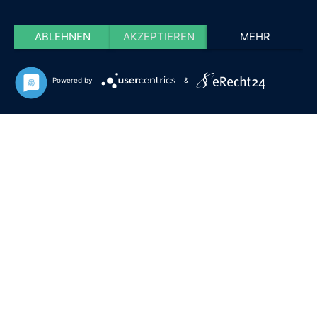
ABLEHNEN
AKZEPTIEREN
MEHR
Powered by
&