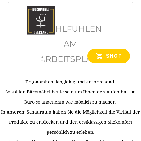
O
b
WOHLFÜHLEN
e
r
AM
l
SHOP
ARBEITSPLATZ
a
n
d
Ergonomisch, langlebig und ansprechend.
Ihr Spezialist für Büroausstattung im Tiroler Oberland
So sollten Büromöbel heute sein um Ihnen den Aufenthalt im
Büro so angenehm wie möglich zu machen.
In unserem Schauraum haben Sie die Möglichkeit die Vielfalt der
Produkte zu entdecken und den erstklassigen Sitzkomfort
persönlich zu erleben.