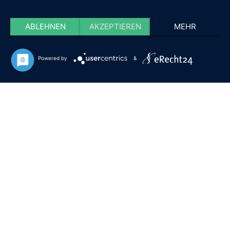
ABLEHNEN
AKZEPTIEREN
MEHR
Powered by
&