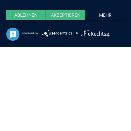
ABLEHNEN
AKZEPTIEREN
MEHR
Powered by
&