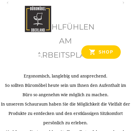
O
b
WOHLFÜHLEN
e
r
AM
l
SHOP
ARBEITSPLATZ
a
n
d
Ergonomisch, langlebig und ansprechend.
Ihr Spezialist für Büroausstattung im Tiroler Oberland
So sollten Büromöbel heute sein um Ihnen den Aufenthalt im
Büro so angenehm wie möglich zu machen.
In unserem Schauraum haben Sie die Möglichkeit die Vielfalt der
Produkte zu entdecken und den erstklassigen Sitzkomfort
persönlich zu erleben.