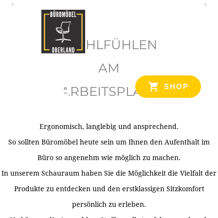
O
b
WOHLFÜHLEN
e
r
AM
l
SHOP
ARBEITSPLATZ
a
n
d
Ergonomisch, langlebig und ansprechend.
Ihr Spezialist für Büroausstattung im Tiroler Oberland
So sollten Büromöbel heute sein um Ihnen den Aufenthalt im
Büro so angenehm wie möglich zu machen.
In unserem Schauraum haben Sie die Möglichkeit die Vielfalt der
Produkte zu entdecken und den erstklassigen Sitzkomfort
persönlich zu erleben.