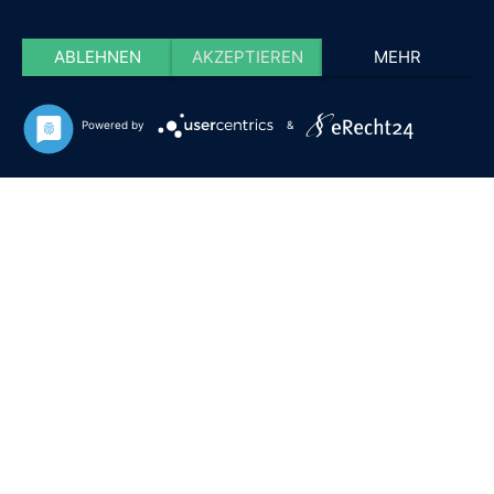
ABLEHNEN
AKZEPTIEREN
MEHR
Powered by
&