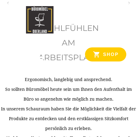
O
b
WOHLFÜHLEN
e
r
AM
l
SHOP
ARBEITSPLATZ
a
n
d
Ergonomisch, langlebig und ansprechend.
Ihr Spezialist für Büroausstattung im Tiroler Oberland
So sollten Büromöbel heute sein um Ihnen den Aufenthalt im
Büro so angenehm wie möglich zu machen.
In unserem Schauraum haben Sie die Möglichkeit die Vielfalt der
Produkte zu entdecken und den erstklassigen Sitzkomfort
persönlich zu erleben.