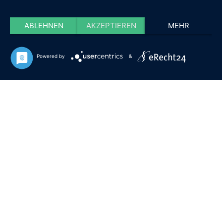
ABLEHNEN
AKZEPTIEREN
MEHR
Powered by
&