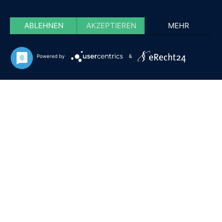
ABLEHNEN
AKZEPTIEREN
MEHR
Powered by
&