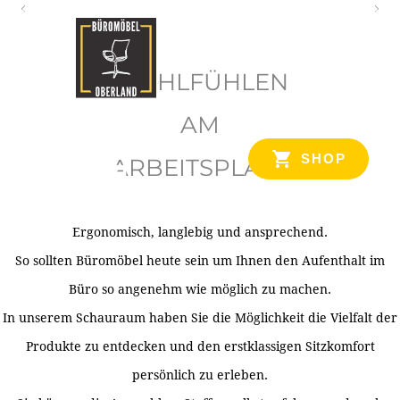
O
b
WOHLFÜHLEN
e
r
AM
l
SHOP
ARBEITSPLATZ
a
n
d
Ergonomisch, langlebig und ansprechend.
Ihr Spezialist für Büroausstattung im Tiroler Oberland
So sollten Büromöbel heute sein um Ihnen den Aufenthalt im
Büro so angenehm wie möglich zu machen.
In unserem Schauraum haben Sie die Möglichkeit die Vielfalt der
Produkte zu entdecken und den erstklassigen Sitzkomfort
persönlich zu erleben.