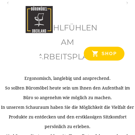
O
b
WOHLFÜHLEN
e
r
AM
l
SHOP
ARBEITSPLATZ
a
n
d
Ergonomisch, langlebig und ansprechend.
Ihr Spezialist für Büroausstattung im Tiroler Oberland
So sollten Büromöbel heute sein um Ihnen den Aufenthalt im
Büro so angenehm wie möglich zu machen.
In unserem Schauraum haben Sie die Möglichkeit die Vielfalt der
Produkte zu entdecken und den erstklassigen Sitzkomfort
persönlich zu erleben.