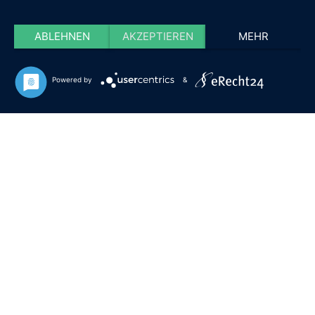
ABLEHNEN
AKZEPTIEREN
MEHR
Powered by
&