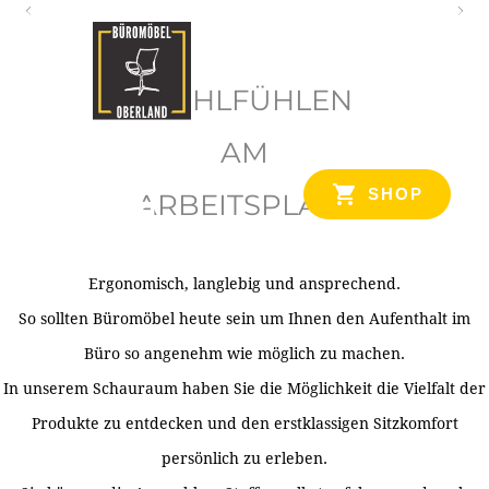
O
b
WOHLFÜHLEN
e
r
AM
l
SHOP
ARBEITSPLATZ
a
n
d
Ergonomisch, langlebig und ansprechend.
Ihr Spezialist für Büroausstattung im Tiroler Oberland
So sollten Büromöbel heute sein um Ihnen den Aufenthalt im
Büro so angenehm wie möglich zu machen.
In unserem Schauraum haben Sie die Möglichkeit die Vielfalt der
Produkte zu entdecken und den erstklassigen Sitzkomfort
persönlich zu erleben.