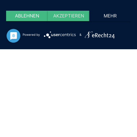
ABLEHNEN
AKZEPTIEREN
MEHR
Powered by
&