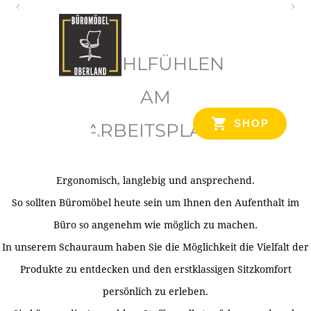
O
b
WOHLFÜHLEN
e
r
AM
l
SHOP
ARBEITSPLATZ
a
n
d
Ergonomisch, langlebig und ansprechend.
Ihr Spezialist für Büroausstattung im Tiroler Oberland
So sollten Büromöbel heute sein um Ihnen den Aufenthalt im
Büro so angenehm wie möglich zu machen.
In unserem Schauraum haben Sie die Möglichkeit die Vielfalt der
Produkte zu entdecken und den erstklassigen Sitzkomfort
persönlich zu erleben.