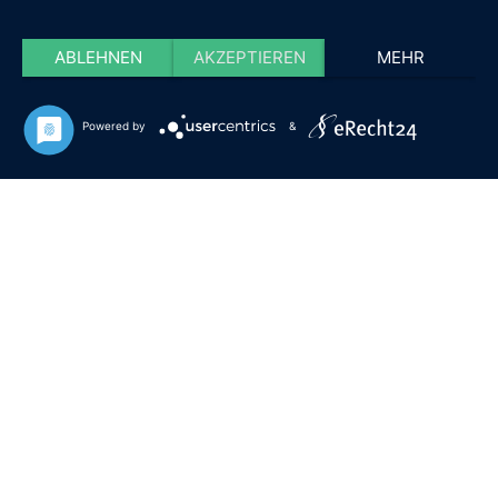
ABLEHNEN
AKZEPTIEREN
MEHR
Powered by
&