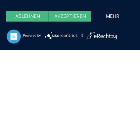
ABLEHNEN
AKZEPTIEREN
MEHR
Powered by
&