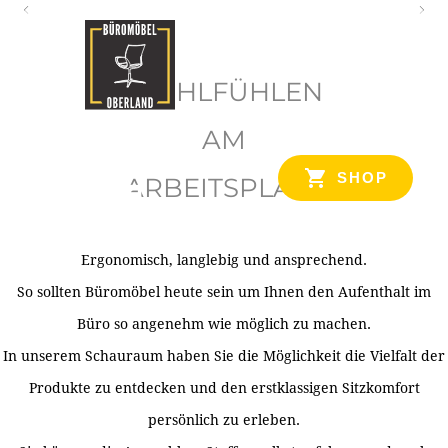
O
b
WOHLFÜHLEN
e
r
AM
l
SHOP
ARBEITSPLATZ
a
n
d
Ergonomisch, langlebig und ansprechend.
Ihr Spezialist für Büroausstattung im Tiroler Oberland
So sollten Büromöbel heute sein um Ihnen den Aufenthalt im
Büro so angenehm wie möglich zu machen.
In unserem Schauraum haben Sie die Möglichkeit die Vielfalt der
Produkte zu entdecken und den erstklassigen Sitzkomfort
persönlich zu erleben.