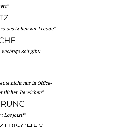
wert"
TZ
ird das Leben zur Freude"
ICHE
wichtige Zeit gibt:
ute nicht nur in Office-
entlichen Bereichen"
ERUNG
 Los jetzt!"
KTRISCHES