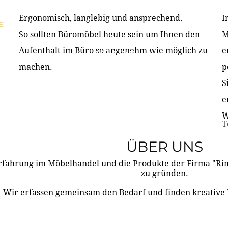
Ergonomisch, langlebig und ansprechend.
I
E
PRODUKTE
ÜBER UNS
PARTNER & REFERE
So sollten Büromöbel heute sein um Ihnen den
M
Aufenthalt im Büro so angenehm wie möglich zu
e
KONTAKT
machen.
p
S
e
W
T
ÜBER UNS
rfahrung im Möbelhandel und die Produkte der Firma "R
zu gründen.
Wir erfassen gemeinsam den Bedarf und finden kreative 