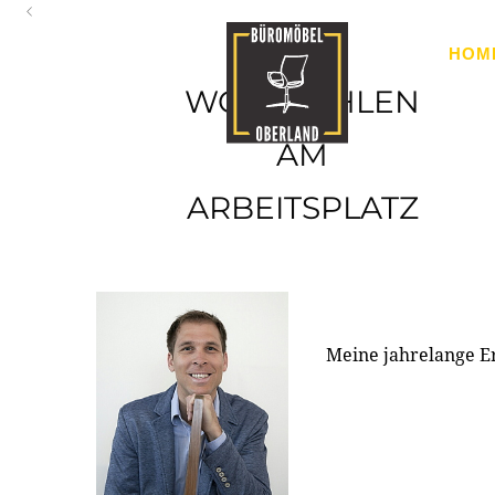
Oberland
HOM
Ihr Spezialist für Büroausstattung im Tiroler Oberland
WOHLFÜHLEN
AM
ARBEITSPLATZ
Meine jahrelange E