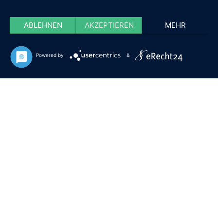
ABLEHNEN
AKZEPTIEREN
MEHR
Powered by
&