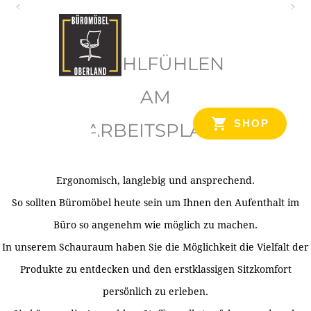
O
b
WOHLFÜHLEN
e
r
AM
l
SHOP
ARBEITSPLATZ
a
n
d
Ergonomisch, langlebig und ansprechend.
Ihr Spezialist für Büroausstattung im Tiroler Oberland
So sollten Büromöbel heute sein um Ihnen den Aufenthalt im
Büro so angenehm wie möglich zu machen.
In unserem Schauraum haben Sie die Möglichkeit die Vielfalt der
Produkte zu entdecken und den erstklassigen Sitzkomfort
persönlich zu erleben.