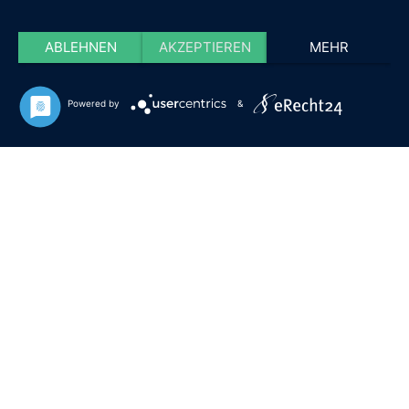
ABLEHNEN
AKZEPTIEREN
MEHR
Powered by
&