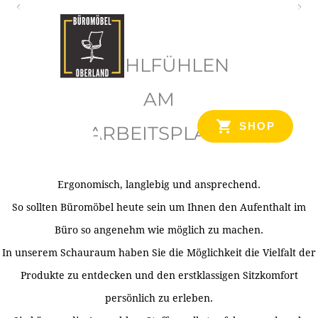
O
b
WOHLFÜHLEN
e
r
AM
l
SHOP
ARBEITSPLATZ
a
n
d
Ergonomisch, langlebig und ansprechend.
Ihr Spezialist für Büroausstattung im Tiroler Oberland
So sollten Büromöbel heute sein um Ihnen den Aufenthalt im
Büro so angenehm wie möglich zu machen.
In unserem Schauraum haben Sie die Möglichkeit die Vielfalt der
Produkte zu entdecken und den erstklassigen Sitzkomfort
persönlich zu erleben.