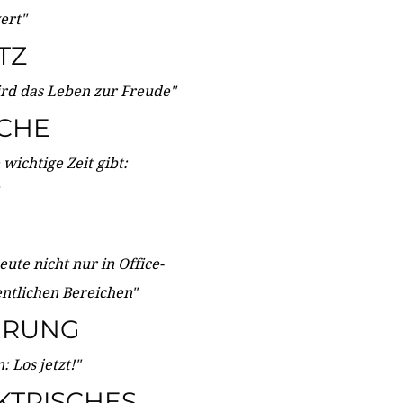
wert"
TZ
ird das Leben zur Freude"
ICHE
wichtige Zeit gibt:
ute nicht nur in Office-
entlichen Bereichen"
ERUNG
 Los jetzt!"
KTRISCHES