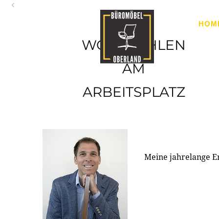
Oberland
HOM
Ihr Spezialist für Büroausstattung im Tiroler Oberland
WOHLFÜHLEN
AM
ARBEITSPLATZ
Meine jahrelange E