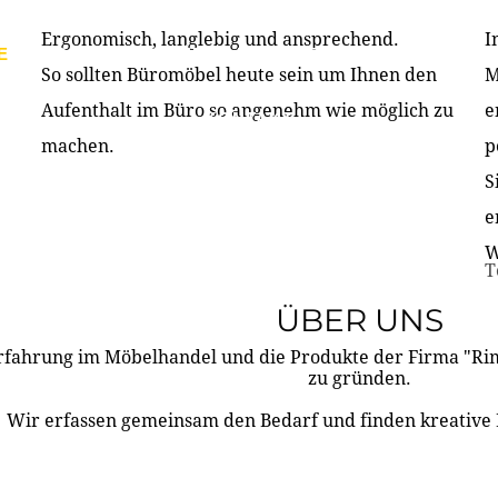
Ergonomisch, langlebig und ansprechend.
I
E
PRODUKTE
ÜBER UNS
PARTNER & REFERE
So sollten Büromöbel heute sein um Ihnen den
M
Aufenthalt im Büro so angenehm wie möglich zu
e
KONTAKT
machen.
p
S
e
W
T
ÜBER UNS
rfahrung im Möbelhandel und die Produkte der Firma "R
zu gründen.
Wir erfassen gemeinsam den Bedarf und finden kreative 