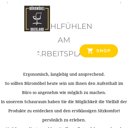
O
b
WOHLFÜHLEN
e
r
AM
l
SHOP
ARBEITSPLATZ
a
n
d
Ergonomisch, langlebig und ansprechend.
Ihr Spezialist für Büroausstattung im Tiroler Oberland
So sollten Büromöbel heute sein um Ihnen den Aufenthalt im
Büro so angenehm wie möglich zu machen.
In unserem Schauraum haben Sie die Möglichkeit die Vielfalt der
Produkte zu entdecken und den erstklassigen Sitzkomfort
persönlich zu erleben.