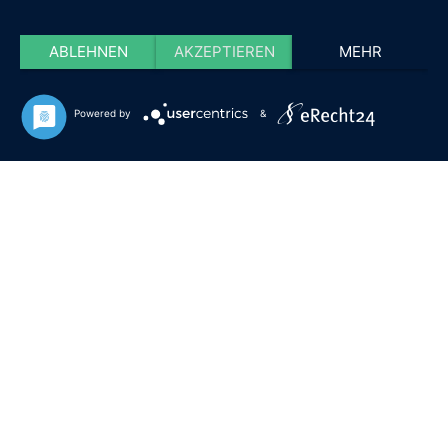
ABLEHNEN
AKZEPTIEREN
MEHR
Powered by
&