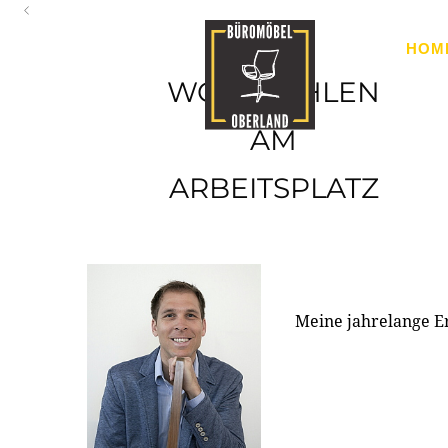
Oberland
HOM
Ihr Spezialist für Büroausstattung im Tiroler Oberland
WOHLFÜHLEN
AM
ARBEITSPLATZ
Meine jahrelange E