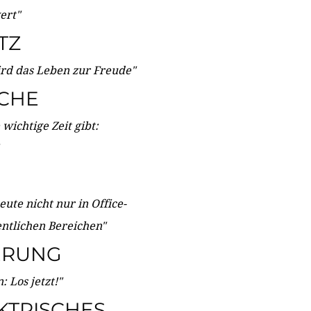
wert"
TZ
ird das Leben zur Freude"
ICHE
wichtige Zeit gibt:
ute nicht nur in Office-
entlichen Bereichen"
ERUNG
 Los jetzt!"
KTRISCHES