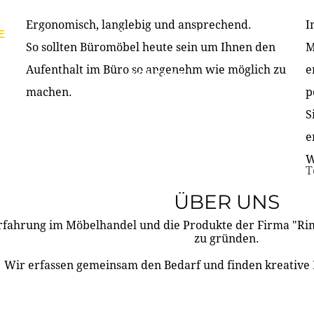
Ergonomisch, langlebig und ansprechend.
I
E
PRODUKTE
ÜBER UNS
PARTNER & REFERE
So sollten Büromöbel heute sein um Ihnen den
M
Aufenthalt im Büro so angenehm wie möglich zu
e
KONTAKT
machen.
p
S
e
W
T
ÜBER UNS
rfahrung im Möbelhandel und die Produkte der Firma "R
zu gründen.
Wir erfassen gemeinsam den Bedarf und finden kreative 