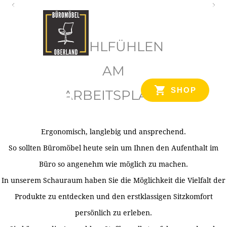
O
b
WOHLFÜHLEN
e
r
AM
l
SHOP
ARBEITSPLATZ
a
n
d
Ergonomisch, langlebig und ansprechend.
Ihr Spezialist für Büroausstattung im Tiroler Oberland
So sollten Büromöbel heute sein um Ihnen den Aufenthalt im
Büro so angenehm wie möglich zu machen.
In unserem Schauraum haben Sie die Möglichkeit die Vielfalt der
Produkte zu entdecken und den erstklassigen Sitzkomfort
persönlich zu erleben.