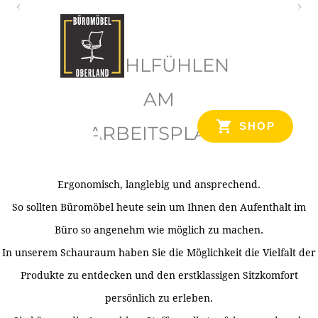
O
b
WOHLFÜHLEN
e
r
AM
l
SHOP
ARBEITSPLATZ
a
n
d
Ergonomisch, langlebig und ansprechend.
Ihr Spezialist für Büroausstattung im Tiroler Oberland
So sollten Büromöbel heute sein um Ihnen den Aufenthalt im
Büro so angenehm wie möglich zu machen.
In unserem Schauraum haben Sie die Möglichkeit die Vielfalt der
Produkte zu entdecken und den erstklassigen Sitzkomfort
persönlich zu erleben.