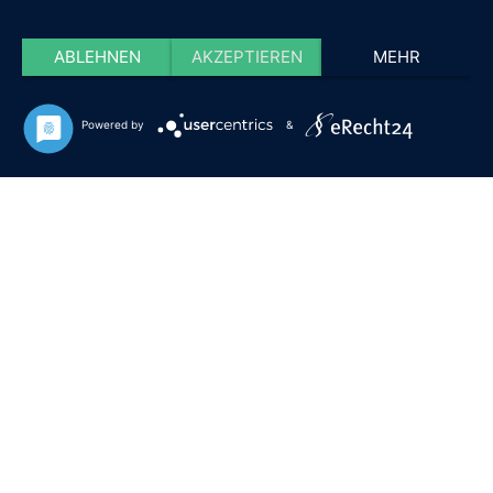
ABLEHNEN
AKZEPTIEREN
MEHR
Powered by
&