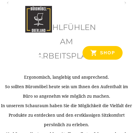
O
b
WOHLFÜHLEN
e
r
AM
l
SHOP
ARBEITSPLATZ
a
n
d
Ergonomisch, langlebig und ansprechend.
Ihr Spezialist für Büroausstattung im Tiroler Oberland
So sollten Büromöbel heute sein um Ihnen den Aufenthalt im
Büro so angenehm wie möglich zu machen.
In unserem Schauraum haben Sie die Möglichkeit die Vielfalt der
Produkte zu entdecken und den erstklassigen Sitzkomfort
persönlich zu erleben.