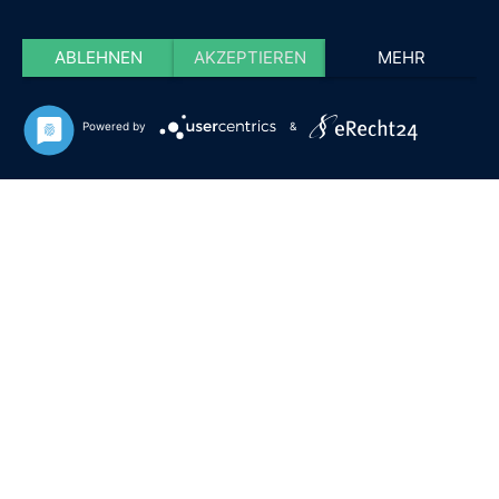
ABLEHNEN
AKZEPTIEREN
MEHR
Powered by
&