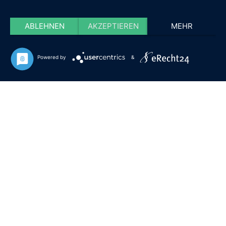
ABLEHNEN
AKZEPTIEREN
MEHR
Powered by
&