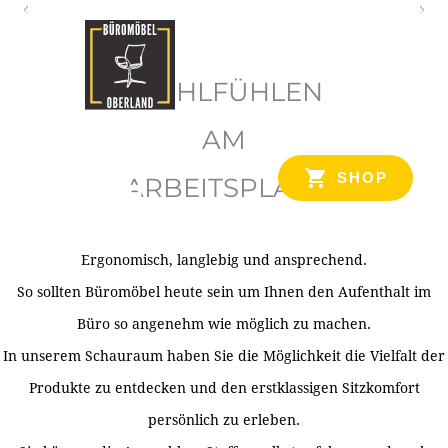
O
b
WOHLFÜHLEN
e
r
AM
l
SHOP
ARBEITSPLATZ
a
n
d
Ergonomisch, langlebig und ansprechend.
Ihr Spezialist für Büroausstattung im Tiroler Oberland
So sollten Büromöbel heute sein um Ihnen den Aufenthalt im
Büro so angenehm wie möglich zu machen.
In unserem Schauraum haben Sie die Möglichkeit die Vielfalt der
Produkte zu entdecken und den erstklassigen Sitzkomfort
persönlich zu erleben.