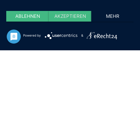
ABLEHNEN
AKZEPTIEREN
MEHR
Powered by
&