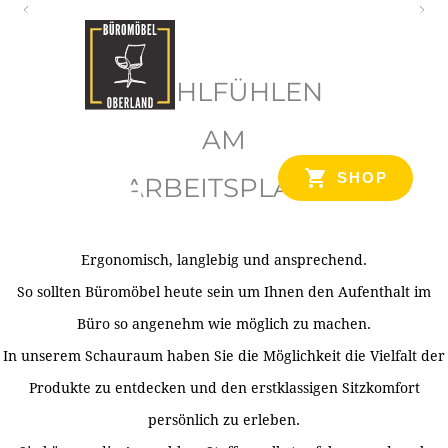
O
b
WOHLFÜHLEN
e
r
AM
l
SHOP
ARBEITSPLATZ
a
n
d
Ergonomisch, langlebig und ansprechend.
Ihr Spezialist für Büroausstattung im Tiroler Oberland
So sollten Büromöbel heute sein um Ihnen den Aufenthalt im
Büro so angenehm wie möglich zu machen.
In unserem Schauraum haben Sie die Möglichkeit die Vielfalt der
Produkte zu entdecken und den erstklassigen Sitzkomfort
persönlich zu erleben.