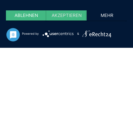
ABLEHNEN
AKZEPTIEREN
MEHR
Powered by
&