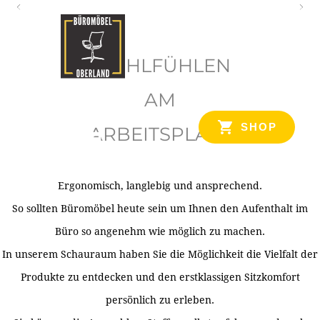
O
b
WOHLFÜHLEN
e
r
AM
l
SHOP
ARBEITSPLATZ
a
n
d
Ergonomisch, langlebig und ansprechend.
Ihr Spezialist für Büroausstattung im Tiroler Oberland
So sollten Büromöbel heute sein um Ihnen den Aufenthalt im
Büro so angenehm wie möglich zu machen.
In unserem Schauraum haben Sie die Möglichkeit die Vielfalt der
Produkte zu entdecken und den erstklassigen Sitzkomfort
persönlich zu erleben.