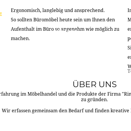
Ergonomisch, langlebig und ansprechend.
I
E
PRODUKTE
ÜBER UNS
PARTNER & REFERE
So sollten Büromöbel heute sein um Ihnen den
M
Aufenthalt im Büro so angenehm wie möglich zu
e
KONTAKT
machen.
p
S
e
W
T
ÜBER UNS
rfahrung im Möbelhandel und die Produkte der Firma "R
zu gründen.
Wir erfassen gemeinsam den Bedarf und finden kreative 