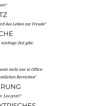
wert"
TZ
ird das Leben zur Freude"
ICHE
wichtige Zeit gibt:
ute nicht nur in Office-
entlichen Bereichen"
ERUNG
 Los jetzt!"
KTRISCHES