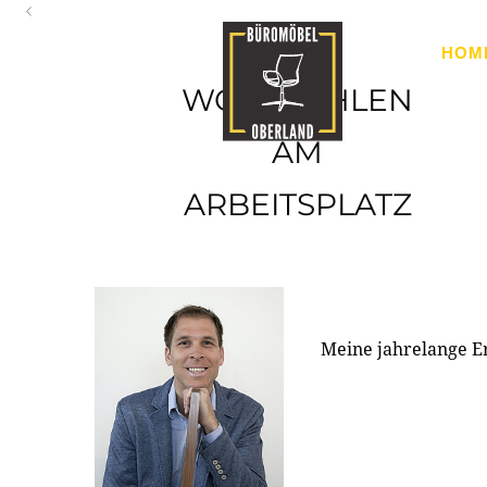
Oberland
HOM
Ihr Spezialist für Büroausstattung im Tiroler Oberland
WOHLFÜHLEN
AM
ARBEITSPLATZ
Meine jahrelange E