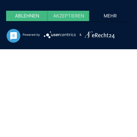
ABLEHNEN
AKZEPTIEREN
MEHR
Powered by
&