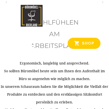
O
b
WOHLFÜHLEN
e
r
AM
l
SHOP
ARBEITSPLATZ
a
n
d
Ergonomisch, langlebig und ansprechend.
Ihr Spezialist für Büroausstattung im Tiroler Oberland
So sollten Büromöbel heute sein um Ihnen den Aufenthalt im
Büro so angenehm wie möglich zu machen.
In unserem Schauraum haben Sie die Möglichkeit die Vielfalt der
Produkte zu entdecken und den erstklassigen Sitzkomfort
persönlich zu erleben.