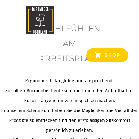
O
b
WOHLFÜHLEN
e
r
AM
l
SHOP
ARBEITSPLATZ
a
n
d
Ergonomisch, langlebig und ansprechend.
Ihr Spezialist für Büroausstattung im Tiroler Oberland
So sollten Büromöbel heute sein um Ihnen den Aufenthalt im
Büro so angenehm wie möglich zu machen.
In unserem Schauraum haben Sie die Möglichkeit die Vielfalt der
Produkte zu entdecken und den erstklassigen Sitzkomfort
persönlich zu erleben.