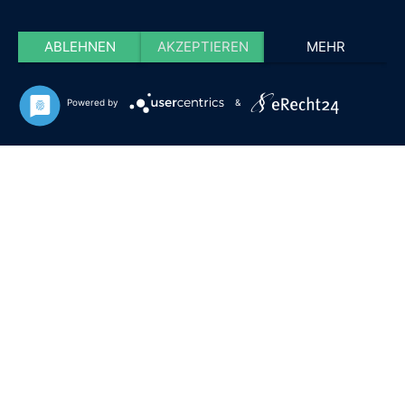
ABLEHNEN
AKZEPTIEREN
MEHR
Powered by
&