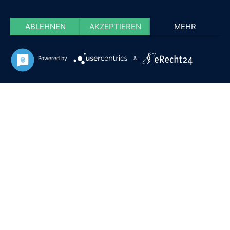
ABLEHNEN
AKZEPTIEREN
MEHR
Powered by
&