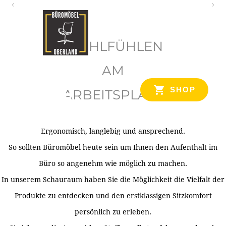
O
b
WOHLFÜHLEN
e
r
AM
l
SHOP
ARBEITSPLATZ
a
n
d
Ergonomisch, langlebig und ansprechend.
Ihr Spezialist für Büroausstattung im Tiroler Oberland
So sollten Büromöbel heute sein um Ihnen den Aufenthalt im
Büro so angenehm wie möglich zu machen.
In unserem Schauraum haben Sie die Möglichkeit die Vielfalt der
Produkte zu entdecken und den erstklassigen Sitzkomfort
persönlich zu erleben.