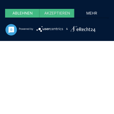
ABLEHNEN
AKZEPTIEREN
MEHR
Powered by
&