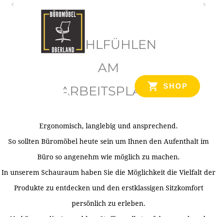
O
b
WOHLFÜHLEN
e
r
AM
l
SHOP
ARBEITSPLATZ
a
n
d
Ergonomisch, langlebig und ansprechend.
Ihr Spezialist für Büroausstattung im Tiroler Oberland
So sollten Büromöbel heute sein um Ihnen den Aufenthalt im
Büro so angenehm wie möglich zu machen.
In unserem Schauraum haben Sie die Möglichkeit die Vielfalt der
Produkte zu entdecken und den erstklassigen Sitzkomfort
persönlich zu erleben.