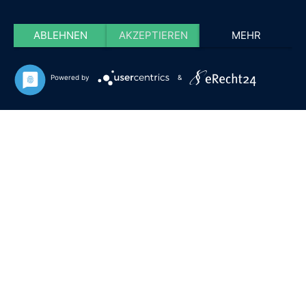
ABLEHNEN
AKZEPTIEREN
MEHR
Powered by
&