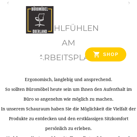
O
b
WOHLFÜHLEN
e
r
AM
l
SHOP
ARBEITSPLATZ
a
n
d
Ergonomisch, langlebig und ansprechend.
Ihr Spezialist für Büroausstattung im Tiroler Oberland
So sollten Büromöbel heute sein um Ihnen den Aufenthalt im
Büro so angenehm wie möglich zu machen.
In unserem Schauraum haben Sie die Möglichkeit die Vielfalt der
Produkte zu entdecken und den erstklassigen Sitzkomfort
persönlich zu erleben.