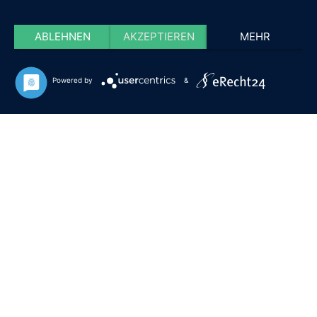
ABLEHNEN
AKZEPTIEREN
MEHR
Powered by
&