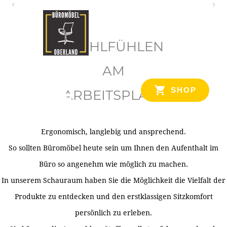
O
b
WOHLFÜHLEN
e
r
AM
l
SHOP
ARBEITSPLATZ
a
n
d
Ergonomisch, langlebig und ansprechend.
Ihr Spezialist für Büroausstattung im Tiroler Oberland
So sollten Büromöbel heute sein um Ihnen den Aufenthalt im
Büro so angenehm wie möglich zu machen.
In unserem Schauraum haben Sie die Möglichkeit die Vielfalt der
Produkte zu entdecken und den erstklassigen Sitzkomfort
persönlich zu erleben.